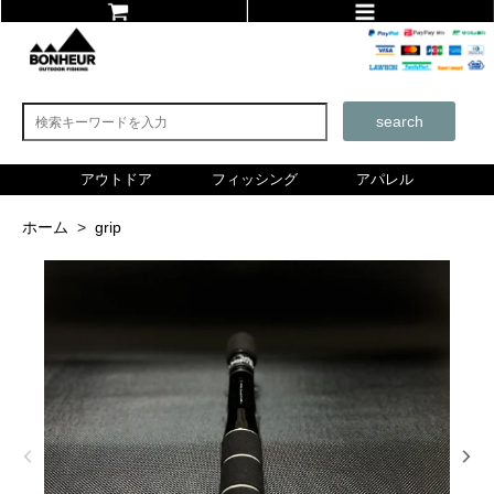
search
アウトドア
フィッシング
アパレル
ホーム
>
grip