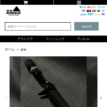
search
アウトドア
フィッシング
アパレル
ホーム
>
grip