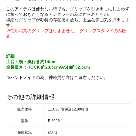
このアイテムは使わない時でも、グリップを引き出しにしまわず
に飾っておきたくなるアングラーの為に作られたもの。
繊細なグリップが独特の存在感を放ち、上品な雰囲気を演出しま
す。
※使用写真のグリップは付きません。 グリップスタンドのみ販
売
。
詳細
土台・横・奥行き約14cm
全長長さ：ROCK 約23.5cm/ASHI約32.5cm
※ハンドメイドの為、神経質な方はご遠慮ください。
その他の詳細情報
販売価格
11,636円(税込12,800円)
型番
F-2026-1
在庫状況
残り1