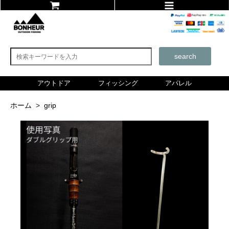
search
アウトドア
フィッシング
アパレル
ホーム
>
grip